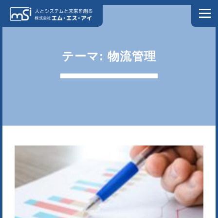
コンテンツへスキップ
メニュ
ホーム
私たちについて
ソリューション
会社情報
テーマ: 物流管理
NEWS
ブログ
お問い合わせ
プライバシーポリシー
情報セキュリティポリシー
DX特設サイト
製造業様向け特設サイト
リクルートサイト