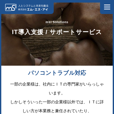
コンテンツへスキップ
メニュ
ホーム
私たちについて
ソリューション
会社情報
IT導入支援 / サポートサービス
NEWS
ブログ
お問い合わせ
プライバシーポリシー
情報セキュリティポリシー
DX特設サイト
パソコントラブル対応
製造業様向け特設サイト
リクルートサイト
一部の企業様は、社内にＩＴの専門家がいらっしゃ
います。
しかしそういった一部の企業様以外では、ＩＴに詳
しい方が本業務と兼任されていたり、