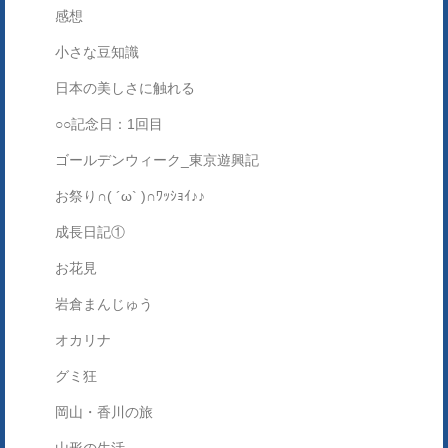
感想
小さな豆知識
日本の美しさに触れる
○○記念日：1回目
ゴールデンウィーク_東京遊興記
お祭り∩( ´ω` )∩ﾜｯｼｮｲ♪♪
成長日記①
お花見
岩倉まんじゅう
オカリナ
グミ狂
岡山・香川の旅