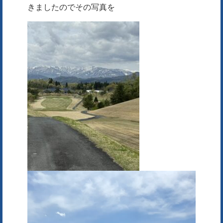
きましたのでその写真を
動
画
プ
レ
ー
ヤ
ー