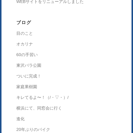
WEBサイトをリニューアルしました
ブログ
目のこと
オカリナ
60の手習い
東沢バラ公園
ついに完成！
家庭果樹園
キレてるよ〜！（/・▽・）/
横浜にて、同窓会に行く
進化
20年ぶりのバイク