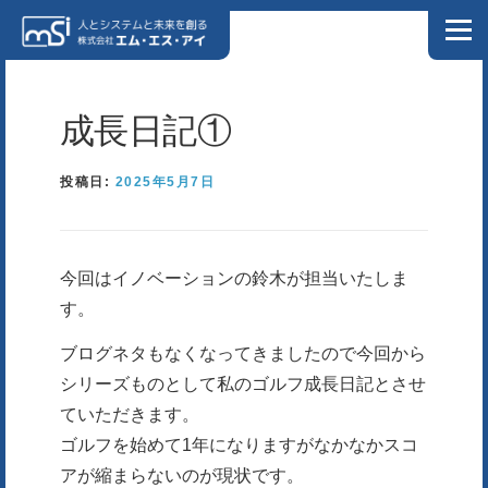
コンテンツへスキップ
メニュ
ホーム
私たちについて
ソリューション
会社情報
成長日記①
NEWS
投稿日:
ブログ
2025年5月7日
お問い合わせ
プライバシーポリシー
情報セキュリティポリシー
DX特設サイト
今回はイノベーションの鈴木が担当いたしま
す。
製造業様向け特設サイト
リクルートサイト
ブログネタもなくなってきましたので今回から
シリーズものとして私のゴルフ成長日記とさせ
ていただきます。
ゴルフを始めて1年になりますがなかなかスコ
アが縮まらないのが現状です。