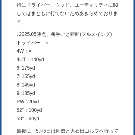
特にドライバー、ウッド、ユーティリティに関
してはまともに打てないためあきらめておりま
す。
↓2025.05時点、番手ごと距離(フルスイング)
ドライバー：×
4W：×
4UT：140yd
6I:175yd
7I:155yd
8I:145yd
9I:135yd
PW:120yd
52°：100yd
58°：60yd
最後に、5月5日は同僚と大石田ゴルフへ行って