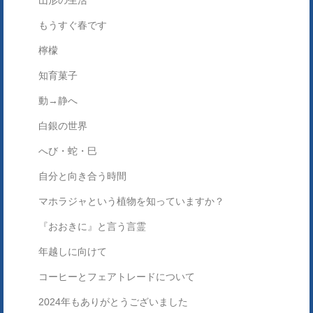
山形の生活
もうすぐ春です
檸檬
知育菓子
動→静へ
白銀の世界
へび・蛇・巳
自分と向き合う時間
マホラジャという植物を知っていますか？
『おおきに』と言う言霊
年越しに向けて
コーヒーとフェアトレードについて
2024年もありがとうございました