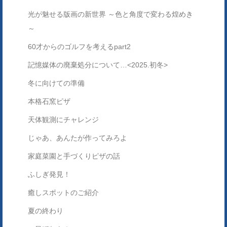
光が魅せる版画の新世界 ～色と角度で変わる煌めき
～
60才からのゴルフを考えるpart2
記憶媒体の廃棄処分について…<2025.初冬>
冬に向けての準備
本格石窯ピザ
天体観測にチャレンジ
じゃあ、あんたが作ってみろよ
家庭菜園と手づくりピザの話
ふしぎ発見！
癒しスポットのご紹介
夏の終わり