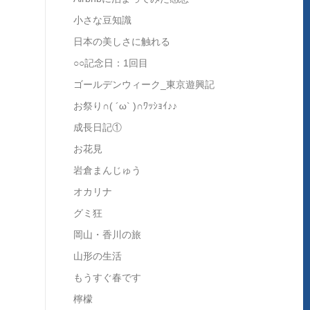
小さな豆知識
日本の美しさに触れる
○○記念日：1回目
ゴールデンウィーク_東京遊興記
お祭り∩( ´ω` )∩ﾜｯｼｮｲ♪♪
成長日記①
お花見
岩倉まんじゅう
オカリナ
グミ狂
岡山・香川の旅
山形の生活
もうすぐ春です
檸檬