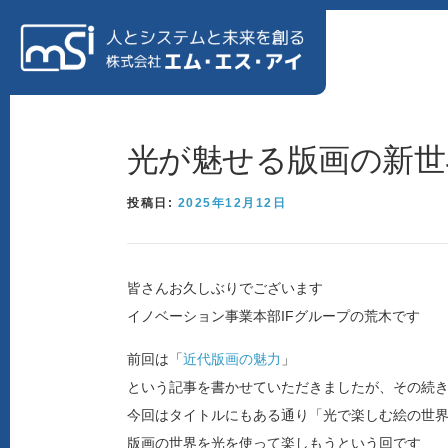
コンテンツへスキップ
ホーム
私たちについて
ソリューション
会社情報
光が魅せる版画の新世
投稿日:
2025年12月12日
製造業様向け特設サイト
リクルートサイト
皆さんお久しぶりでございます
イノベーション事業本部IFグループの荒木です
前回は「
近代版画の魅力
」
という記事を書かせていただきましたが、その続き
今回はタイトルにもある通り「光で楽しむ絵の世
版画の世界を光を使って楽しもうという回です