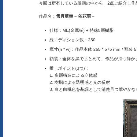
今回は所有している版画の中から、2点ご紹介し作
作品名：
雪月華舞 – 催花雨 –
仕様：ME(金属板) + 特殊5層樹脂
総エディション数：230
概寸(h * w)：作品本体 265 * 575 mm / 額装 575
額装：全体を黒でまとめて、作品が持つ静か
推しポイント(3つ)：
1. 多層構造による立体感
2. 樹脂による透明感と光の反射
3. 白と白桃色を基調として清楚且つ華やか