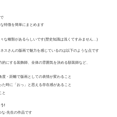
ので
的な特徴を簡単にまとめます
々な種類があるらしいです(歴史知識は浅くてすみません…)
ュネスさんの版画で魅力を感じているのは以下のような点です
力的にする装飾師、全体の雰囲気を決める額装師など、
角度・距離で版画としての表情が変わること
った時に「おっ」と思える存在感があること
こと
う!
つな-先生の作品です