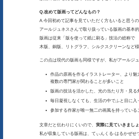
Q.改めて版画ってどんなもの？
A.今回初めて記事を見ていただく方もいると思う
アールジュネスさんで取り扱っている版画の基本
版画は従来「版を使って紙に刷る」技法の総称で
木版、銅版、リトグラフ、シルクスクリーンなど様
この点は現代の版画も同様ですが、私がアールジ
作品の原画を作るイラストレーター、より魅
複数の専門家が関わることが多いこと
版画の技法を活かした、光の当たり方・見る
毎日凝視しなくても、生活の中でふと目に入
参加する作家が唯一無二の画風を持っている
文章だと伝わりにくいので、
実際に見ていきましょ
私が収集している版画は、てぃんくる-はるかぜせ