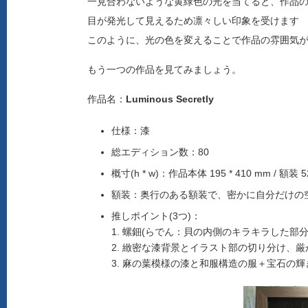
一見合わないような黄緑色の光を当てると、作品
目が発光して見えるため凛々しい印象を受けます
このように、光の色を変えることで作品の雰囲気
もう一つの作品を見てみましょう。
作品名：
Luminous Secretly
仕様：漆
総エディション数：80
概寸(h * w)：作品本体 195 * 410 mm / 額装 525
額装：奥行のある額装で、密かに自分だけの
推しポイント(3つ)：
1. 螺鈿(らでん：貝の内側のキラキラした部
2. 緻密な漆背景とイラスト部の切り分け、
3. 麻の葉模様の漆と和服構造の服＋宝石の