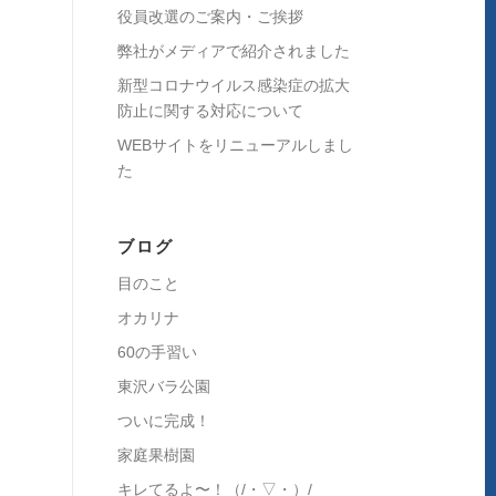
役員改選のご案内・ご挨拶
弊社がメディアで紹介されました
新型コロナウイルス感染症の拡大
防止に関する対応について
WEBサイトをリニューアルしまし
た
ブログ
目のこと
オカリナ
60の手習い
東沢バラ公園
ついに完成！
家庭果樹園
キレてるよ〜！（/・▽・）/