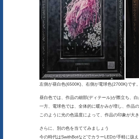
左側が昼白色(6500K)、右側が電球色(2700K)です
昼白色では、作品の細部(ディテール)が際立ち、
一方、電球色では、全体的に暖かみが増し、作品
このように光の色温度によって、作品の印象が大
さらに、別の色を当ててみましょう
今の時代はSwithBotなどでカラーLEDが手軽