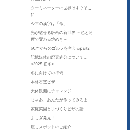
ターミネーターの世界はすぐそこ
に
今年の漢字は「命」
光が魅せる版画の新世界 ～色と角
度で変わる煌めき～
60才からのゴルフを考えるpart2
記憶媒体の廃棄処分について…
<2025.初冬>
冬に向けての準備
本格石窯ピザ
天体観測にチャレンジ
じゃあ、あんたが作ってみろよ
家庭菜園と手づくりピザの話
ふしぎ発見！
癒しスポットのご紹介