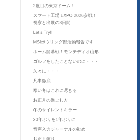
2度目の東京ドーム！
スマート工場 EXPO 2026参戦！
視察と出展の3日間
Let’s Try!!
MSIボウリング部活動報告です
ホーム開幕戦！モンテディオ山形
ゴルフをしたことないのに・・・
久々に・・・
凡事徹底
寒い冬はこれに尽きる
お正月の過ごし方
冬のサイレントキラー
20年ぶりを1年ぶりに
音声入力ジャーナルの勧め
お正月飾り