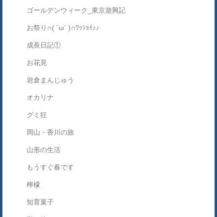
ゴールデンウィーク_東京遊興記
お祭り∩( ´ω` )∩ﾜｯｼｮｲ♪♪
成長日記①
お花見
岩倉まんじゅう
オカリナ
グミ狂
岡山・香川の旅
山形の生活
もうすぐ春です
檸檬
知育菓子