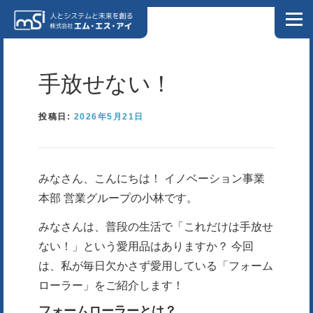
コンテンツへスキップ
メニュ
ホーム
私たちについて
ソリューション
会社情報
手放せない！
NEWS
投稿日:
ブログ
2026年5月21日
お問い合わせ
プライバシーポリシー
情報セキュリティポリシー
DX特設サイト
みなさん、こんにちは！ イノベーション事業
本部 営業グループの小林です。
製造業様向け特設サイト
リクルートサイト
みなさんは、普段の生活で「これだけは手放せ
ない！」という愛用品はありますか？ 今回
は、私が毎日欠かさず愛用している「フォーム
ローラー」をご紹介します！
フォームローラーとは？