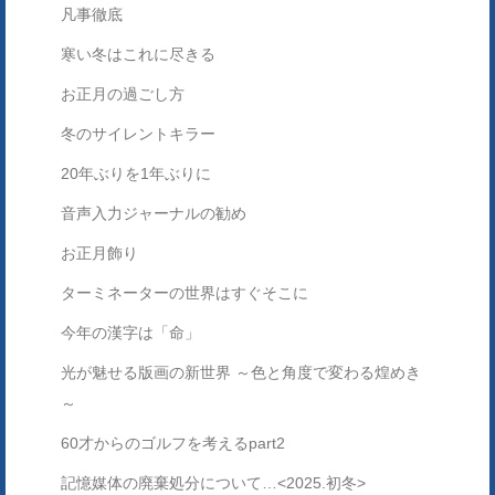
凡事徹底
寒い冬はこれに尽きる
お正月の過ごし方
冬のサイレントキラー
20年ぶりを1年ぶりに
音声入力ジャーナルの勧め
お正月飾り
ターミネーターの世界はすぐそこに
今年の漢字は「命」
光が魅せる版画の新世界 ～色と角度で変わる煌めき
～
60才からのゴルフを考えるpart2
記憶媒体の廃棄処分について…<2025.初冬>