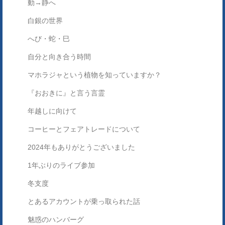
動→静へ
白銀の世界
へび・蛇・巳
自分と向き合う時間
マホラジャという植物を知っていますか？
『おおきに』と言う言霊
年越しに向けて
コーヒーとフェアトレードについて
2024年もありがとうございました
1年ぶりのライブ参加
冬支度
とあるアカウントが乗っ取られた話
魅惑のハンバーグ