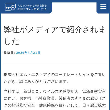
コンテンツへスキップ
メニュ
ホーム
私たちについて
ソリューション
会社情報
弊社がメディアで紹介されま
した
NEWS
ブログ
お問い合わせ
プライバシーポリシー
投稿日:
2020年4月21日
情報セキュリティポリシー
DX特設サイト
株式会社エム・エス・アイのコーポレートサイトをご覧い
製造業様向け特設サイト
リクルートサイト
ただき、
誠にありがとうございます。
当社では、新型コロナウイルスの感染拡大、緊急事態宣言
に伴い、
お客様、当社従業員、
関係者の皆さまの感染リス
クの軽減及び安全・
健康確保を目的として、日々感染拡大