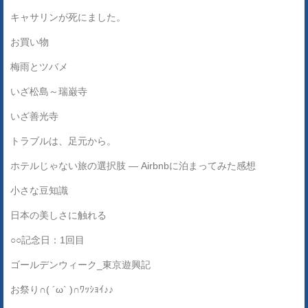
キャサリンが死にました。
お買い物
梅雨とツバメ
いざ松島～瑞巌寺
いざ善光寺
トラブルは、足元から。
ホテルじゃない旅の選択肢 ― Airbnbに泊まってみた感想
小さな豆知識
日本の美しさに触れる
○○記念日：1回目
ゴールデンウィーク_東京遊興記
お祭り∩( ´ω` )∩ﾜｯｼｮｲ♪♪