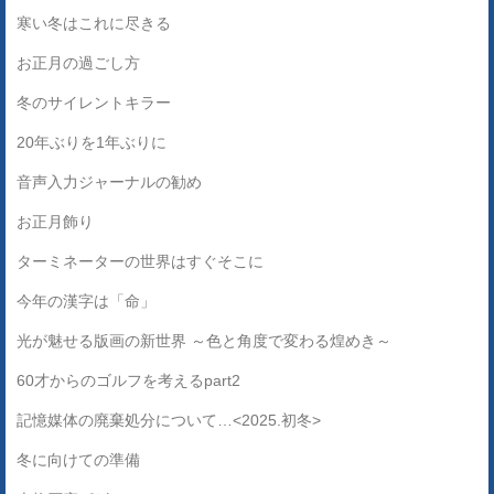
寒い冬はこれに尽きる
お正月の過ごし方
冬のサイレントキラー
20年ぶりを1年ぶりに
音声入力ジャーナルの勧め
お正月飾り
ターミネーターの世界はすぐそこに
今年の漢字は「命」
光が魅せる版画の新世界 ～色と角度で変わる煌めき～
60才からのゴルフを考えるpart2
記憶媒体の廃棄処分について…<2025.初冬>
冬に向けての準備