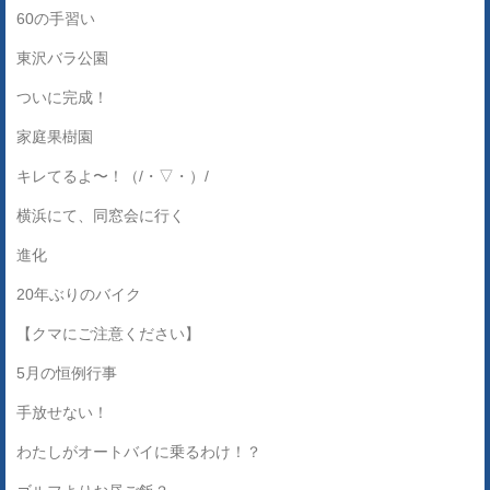
60の手習い
東沢バラ公園
ついに完成！
家庭果樹園
キレてるよ〜！（/・▽・）/
横浜にて、同窓会に行く
進化
20年ぶりのバイク
【クマにご注意ください】
5月の恒例行事
手放せない！
わたしがオートバイに乗るわけ！？