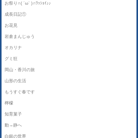
お祭り∩( ´ω` )∩ﾜｯｼｮｲ♪♪
成長日記①
お花見
岩倉まんじゅう
オカリナ
グミ狂
岡山・香川の旅
山形の生活
もうすぐ春です
檸檬
知育菓子
動→静へ
白銀の世界