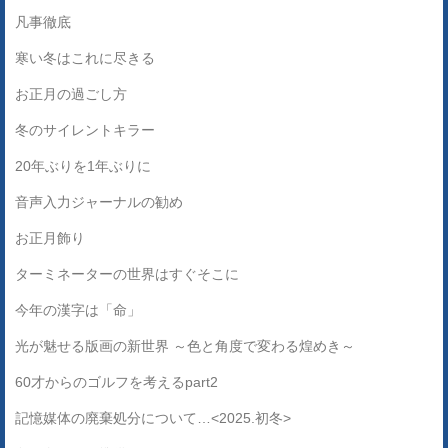
凡事徹底
寒い冬はこれに尽きる
お正月の過ごし方
冬のサイレントキラー
20年ぶりを1年ぶりに
音声入力ジャーナルの勧め
お正月飾り
ターミネーターの世界はすぐそこに
今年の漢字は「命」
光が魅せる版画の新世界 ～色と角度で変わる煌めき～
60才からのゴルフを考えるpart2
記憶媒体の廃棄処分について…<2025.初冬>