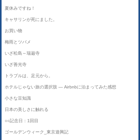
夏休みですね！
キャサリンが死にました。
お買い物
梅雨とツバメ
いざ松島～瑞巌寺
いざ善光寺
トラブルは、足元から。
ホテルじゃない旅の選択肢 ― Airbnbに泊まってみた感想
小さな豆知識
日本の美しさに触れる
○○記念日：1回目
ゴールデンウィーク_東京遊興記