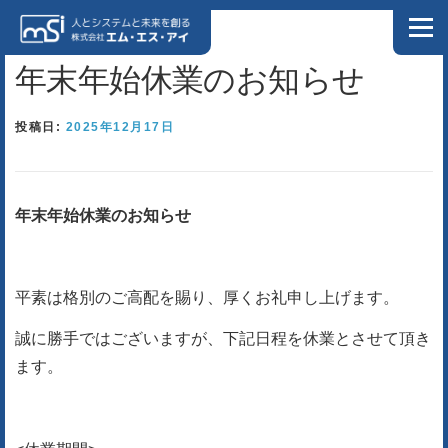
コンテンツへスキップ
メニュ
年末年始休業のお知らせ
ホーム
私たちについて
ソリューション
会社情報
投稿日:
2025年12月17日
NEWS
ブログ
お問い合わせ
プライバシーポリシー
年末年始休業のお知らせ
情報セキュリティポリシー
DX特設サイト
平素は格別のご高配を賜り、厚くお礼申し上げます。
製造業様向け特設サイト
リクルートサイト
誠に勝手ではございますが、下記日程を休業とさせて頂き
ます。