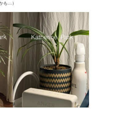
かも…）
。