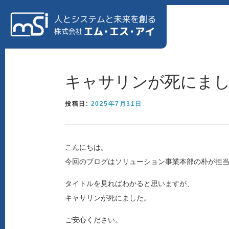
コンテンツへスキップ
ホーム
私たちについて
ソリューション
会社情報
キャサリンが死にま
投稿日:
2025年7月31日
製造業様向け特設サイト
リクルートサイト
こんにちは。
今回のブログはソリューション事業本部の朴が担
タイトルを見ればわかると思いますが、
キャサリンが死にました。
ご安心ください。