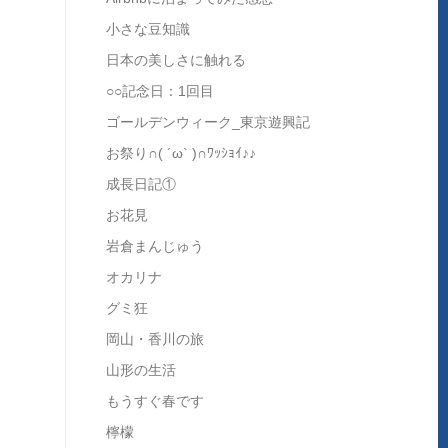
小さな豆知識
日本の美しさに触れる
○○記念日：1回目
ゴールデンウィーク_東京遊興記
お祭り∩( ´ω` )∩ﾜｯｼｮｲ♪♪
成長日記①
お花見
岩倉まんじゅう
オカリナ
グミ狂
岡山・香川の旅
山形の生活
もうすぐ春です
檸檬