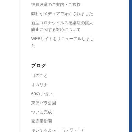
役員改選のご案内・ご挨拶
弊社がメディアで紹介されました
新型コロナウイルス感染症の拡大
防止に関する対応について
WEBサイトをリニューアルしまし
た
ブログ
目のこと
オカリナ
60の手習い
東沢バラ公園
ついに完成！
家庭果樹園
キレてるよ〜！（/・▽・）/