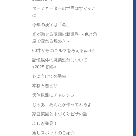
ターミネーターの世界はすぐそこ
に
今年の漢字は「命」
光が魅せる版画の新世界 ～色と角
度で変わる煌めき～
60才からのゴルフを考えるpart2
記憶媒体の廃棄処分について…
<2025.初冬>
冬に向けての準備
本格石窯ピザ
天体観測にチャレンジ
じゃあ、あんたが作ってみろよ
家庭菜園と手づくりピザの話
ふしぎ発見！
癒しスポットのご紹介