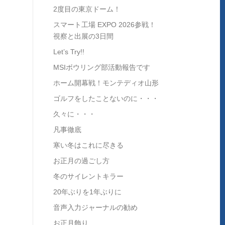
2度目の東京ドーム！
スマート工場 EXPO 2026参戦！
視察と出展の3日間
Let’s Try!!
MSIボウリング部活動報告です
ホーム開幕戦！モンテディオ山形
ゴルフをしたことないのに・・・
久々に・・・
凡事徹底
寒い冬はこれに尽きる
お正月の過ごし方
冬のサイレントキラー
20年ぶりを1年ぶりに
音声入力ジャーナルの勧め
お正月飾り