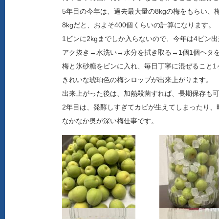
5年目の今年は、過去最大量の8kgの梅をもらい、
8kgだと、およそ400個くらいの計算になります。
1ビンに2kgまでしか入らないので、今年は4ビン
アク抜き→水洗い→水分を拭き取る→1個1個ヘタ
梅と氷砂糖をビンに入れ、毎日丁寧に混ぜること1
きれいな琥珀色の梅シロップが出来上がります。
出来上がった後は、加熱殺菌すれば、長期保存も
2年目は、発酵しすぎてカビが生えてしまったり、
なかなか奥が深い梅仕事です。