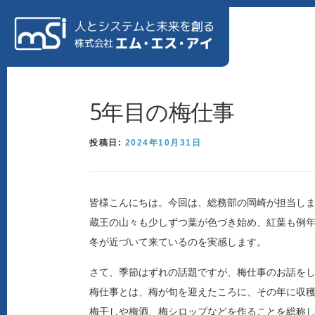
コンテンツへスキップ
ホーム
私たちについて
ソリューション
会社情報
5年目の梅仕事
投稿日:
2024年10月31日
製造業様向け特設サイト
リクルートサイト
皆様こんにちは。今回は、総務部の岡崎が担当し
蔵王の山々も少しずつ葉が色づき始め、紅葉も例年
冬が近づいて来ているのを実感します。
さて、季節はずれの話題ですが、梅仕事のお話を
梅仕事とは、梅が旬を迎えたころに、その年に収
梅干しや梅酒、梅シロップなどを作ることを総称