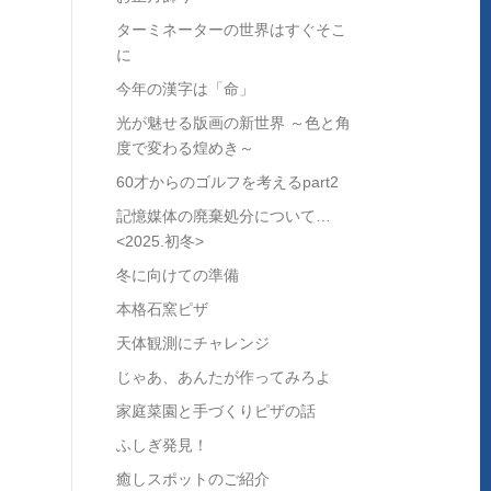
ターミネーターの世界はすぐそこ
に
今年の漢字は「命」
光が魅せる版画の新世界 ～色と角
度で変わる煌めき～
60才からのゴルフを考えるpart2
記憶媒体の廃棄処分について…
<2025.初冬>
冬に向けての準備
本格石窯ピザ
天体観測にチャレンジ
じゃあ、あんたが作ってみろよ
家庭菜園と手づくりピザの話
ふしぎ発見！
癒しスポットのご紹介