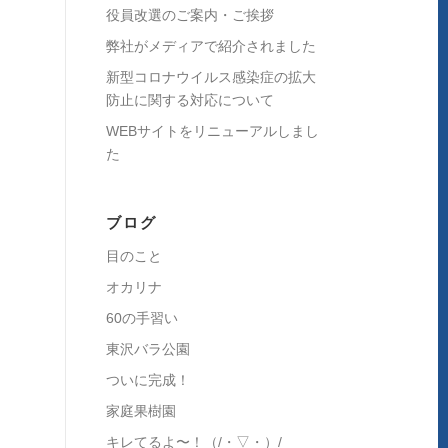
役員改選のご案内・ご挨拶
弊社がメディアで紹介されました
新型コロナウイルス感染症の拡大
防止に関する対応について
WEBサイトをリニューアルしまし
た
ブログ
目のこと
オカリナ
60の手習い
東沢バラ公園
ついに完成！
家庭果樹園
キレてるよ〜！（/・▽・）/