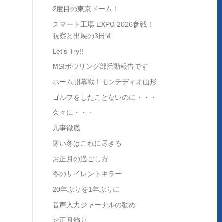
2度目の東京ドーム！
スマート工場 EXPO 2026参戦！
視察と出展の3日間
Let’s Try!!
MSIボウリング部活動報告です
ホーム開幕戦！モンテディオ山形
ゴルフをしたことないのに・・・
久々に・・・
凡事徹底
寒い冬はこれに尽きる
お正月の過ごし方
冬のサイレントキラー
20年ぶりを1年ぶりに
音声入力ジャーナルの勧め
お正月飾り