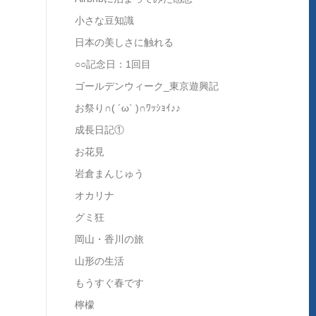
小さな豆知識
日本の美しさに触れる
○○記念日：1回目
ゴールデンウィーク_東京遊興記
お祭り∩( ´ω` )∩ﾜｯｼｮｲ♪♪
成長日記①
お花見
岩倉まんじゅう
オカリナ
グミ狂
岡山・香川の旅
山形の生活
もうすぐ春です
檸檬