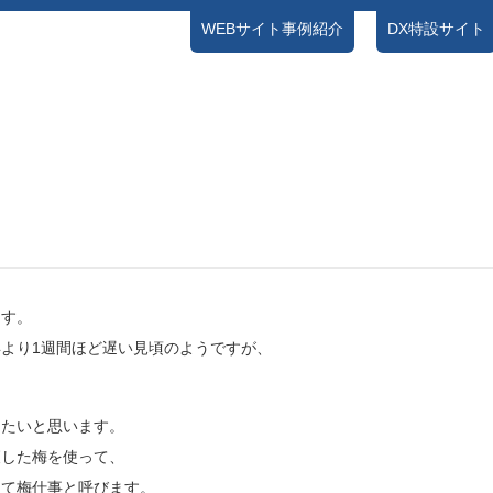
WEBサイト事例紹介
DX特設サイト
NEWS
ブログ
お問い合わせ
プライバシーポリシー
ます。
より1週間ほど遅い見頃のようですが、
したいと思います。
穫した梅を使って、
して梅仕事と呼びます。